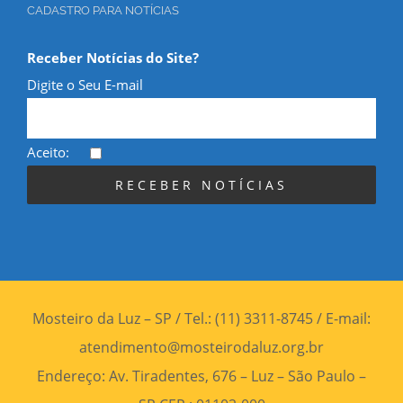
CADASTRO PARA NOTÍCIAS
Receber Notícias do Site?
Digite o Seu E-mail
Aceito:
Mosteiro da Luz – SP / Tel.: (11) 3311-8745 / E-mail:
atendimento@mosteirodaluz.org.br
Endereço: Av. Tiradentes, 676 – Luz – São Paulo –