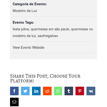
Categoria de Evento:
Mosteiro da Luz
Evento Tags:
festa julina
,
quermesse em são paulo
,
quermesse no
mosteiro da luz
,
saofreigalvao
View Evento Website
Share This Post, Choose Your
Platform!
Facebook
Twitter
LinkedIn
Reddit
Whatsapp
Tumblr
Pinterest
Vk
Email