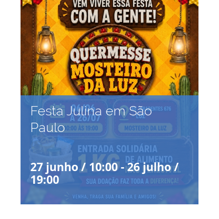
Festa Julina em São
Paulo
27 junho / 10:00
-
26 julho /
19:00